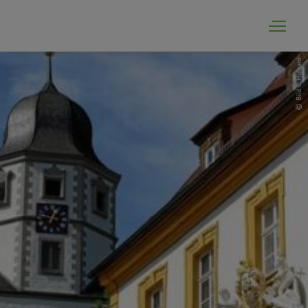
Bild C. Hufgard
Ortsportrait und Tourismus
Ortsrundgang
Bildergalerie
Ortsplan und Anfahrt