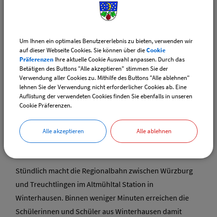
Mit der Deutschen Bahn nach
Winterhausen
Um Ihnen ein optimales Benutzererlebnis zu bieten, verwenden wir
auf dieser Webseite Cookies. Sie können über die
Cookie
Als einzige Gemeinde innerhalb der
Präferenzen
Ihre aktuelle Cookie Auswahl anpassen. Durch das
Betätigen des Buttons "Alle akzeptieren" stimmen Sie der
Verwaltungsgemeinschaft verfügt Winterhausen über
Verwendung aller Cookies zu. Mithilfe des Buttons "Alle ablehnen"
einen Anschluss an das Schienennetz der Deutschen
lehnen Sie der Verwendung nicht erforderlicher Cookies ab. Eine
Auflistung der verwendeten Cookies finden Sie ebenfalls in unseren
Bahn.
Cookie Präferenzen.
Alle akzeptieren
Alle ablehnen
Stündlich macht die Regionalbahn zwischen Würzburg
und Treuchtlingen im Altmühltal Station in
Winterhausen. Binnen weniger Minuten erreichen die
Schülerinnen und Schüler aus Winterhausen damit