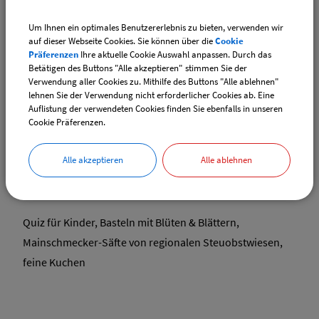
Dokumente
Um Ihnen ein optimales Benutzererlebnis zu bieten, verwenden wir
auf dieser Webseite Cookies. Sie können über die
Cookie
Gartenfest im Jedermannsgarten
Präferenzen
Ihre aktuelle Cookie Auswahl anpassen. Durch das
Betätigen des Buttons "Alle akzeptieren" stimmen Sie der
Verwendung aller Cookies zu. Mithilfe des Buttons "Alle ablehnen"
lehnen Sie der Verwendung nicht erforderlicher Cookies ab. Eine
Feiert mit uns und genießt den Jedermannsgarten am
Auflistung der verwendeten Cookies finden Sie ebenfalls in unseren
Cookie Präferenzen.
Wiesenweg in seiner ganzen Blütenpracht!
15.00 Uhr Vorstellung des Jedermann-Gartens
Alle akzeptieren
Alle ablehnen
16.00 Uhr Führung durch den Garten
Quiz für Kinder, Basteln mit Blüten & Blättern,
Mainschmecker-Säfte von regionalen Steuobstwiesen,
feine Kuchen